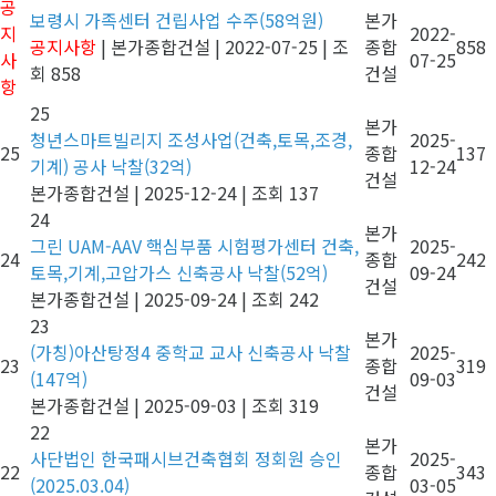
공
보령시 가족센터 건립사업 수주(58억원)
본가
지
2022-
공지사항
|
본가종합건설
|
2022-07-25
|
조
종합
858
사
07-25
회 858
건설
항
25
본가
청년스마트빌리지 조성사업(건축,토목,조경,
2025-
25
종합
137
기계) 공사 낙찰(32억)
12-24
건설
본가종합건설
|
2025-12-24
|
조회 137
24
본가
그린 UAM-AAV 핵심부품 시험평가센터 건축,
2025-
24
종합
242
토목,기계,고압가스 신축공사 낙찰(52억)
09-24
건설
본가종합건설
|
2025-09-24
|
조회 242
23
본가
(가칭)아산탕정4 중학교 교사 신축공사 낙찰
2025-
23
종합
319
(147억)
09-03
건설
본가종합건설
|
2025-09-03
|
조회 319
22
본가
사단법인 한국패시브건축협회 정회원 승인
2025-
22
종합
343
(2025.03.04)
03-05