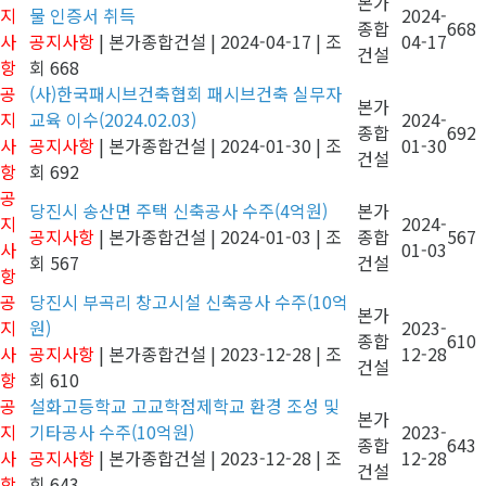
본가
지
물 인증서 취득
2024-
종합
668
사
공지사항
|
본가종합건설
|
2024-04-17
|
조
04-17
건설
항
회 668
공
(사)한국패시브건축협회 패시브건축 실무자
본가
지
교육 이수(2024.02.03)
2024-
종합
692
사
공지사항
|
본가종합건설
|
2024-01-30
|
조
01-30
건설
항
회 692
공
당진시 송산면 주택 신축공사 수주(4억원)
본가
지
2024-
공지사항
|
본가종합건설
|
2024-01-03
|
조
종합
567
사
01-03
회 567
건설
항
공
당진시 부곡리 창고시설 신축공사 수주(10억
본가
지
원)
2023-
종합
610
사
공지사항
|
본가종합건설
|
2023-12-28
|
조
12-28
건설
항
회 610
공
설화고등학교 고교학점제학교 환경 조성 및
본가
지
기타공사 수주(10억원)
2023-
종합
643
사
공지사항
|
본가종합건설
|
2023-12-28
|
조
12-28
건설
항
회 643