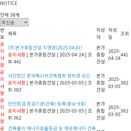
NOTICE
전체 38개
번
작성
작성
제목
조회
호
자
일
공
(주)본가종합건설 지명원(2025.04.01)
본가
지
2025-
공지사항
|
본가종합건설
|
2025-04-24
|
조
종합
441
사
04-24
회 441
건설
항
공
사단법인 한국패시브건축협회 정회원 승인
본가
지
2025-
공지사항
|
본가종합건설
|
2025-03-05
|
조
종합
382
사
03-05
회 382
건설
항
공
안전점검 점검기관(건축) 등록(충남-9호)
본가
지
2025-
공지사항
|
본가종합건설
|
2025-03-05
|
조
종합
362
사
03-05
회 362
건설
항
공
건축물의 에너지효율등급 및 제로에너지 건축