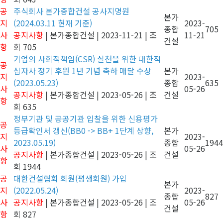
공
주식회사 본가종합건설 공사지명원
본가
지
(2024.03.11 현재 기준)
2023-
종합
705
사
공지사항
|
본가종합건설
|
2023-11-21
|
조
11-21
건설
항
회 705
기업의 사회적책임(CSR) 실천을 위한 대한적
공
십자사 정기 후원 1년 기념 축하 매달 수상
본가
지
2023-
(2023.05.23)
종합
635
사
05-26
공지사항
|
본가종합건설
|
2023-05-26
|
조
건설
항
회 635
정부기관 및 공공기관 입찰을 위한 신용평가
공
등급확인서 갱신(BB0 -> BB+ 1단계 상향,
본가
지
2023-
2023.05.19)
종합
1944
사
05-26
공지사항
|
본가종합건설
|
2023-05-26
|
조
건설
항
회 1944
공
대한건설협회 회원(평생회원) 가입
본가
지
(2022.05.24)
2023-
종합
827
사
공지사항
|
본가종합건설
|
2023-05-26
|
조
05-26
건설
항
회 827