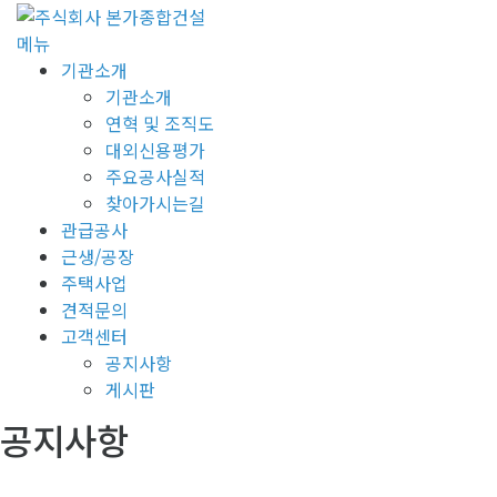
콘
텐
메뉴
츠
기관소개
로
기관소개
바
연혁 및 조직도
로
대외신용평가
가
주요공사실적
기
찾아가시는길
관급공사
근생/공장
주택사업
견적문의
고객센터
공지사항
게시판
공지사항