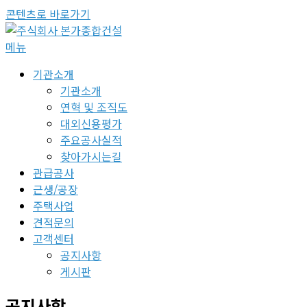
콘텐츠로 바로가기
메뉴
기관소개
기관소개
연혁 및 조직도
대외신용평가
주요공사실적
찾아가시는길
관급공사
근생/공장
주택사업
견적문의
고객센터
공지사항
게시판
공지사항