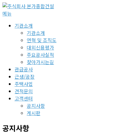
콘
텐
메뉴
츠
기관소개
로
기관소개
바
연혁 및 조직도
로
대외신용평가
가
주요공사실적
기
찾아가시는길
관급공사
근생/공장
주택사업
견적문의
고객센터
공지사항
게시판
공지사항