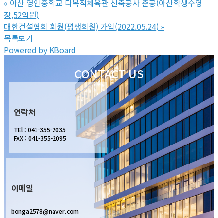
«
아산 영인중학교 다목적체육관 신축공사 준공(아산학생수영
장,52억원)
대한건설협회 회원(평생회원) 가입(2022.05.24)
»
목록보기
Powered by KBoard
CONTACT US
연락처
TEl : 041-355-2035
FAX : 041-355-2095
이메일
bonga2578@naver.com