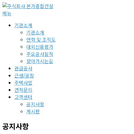
콘
텐
메뉴
츠
기관소개
로
기관소개
바
연혁 및 조직도
로
대외신용평가
가
주요공사실적
기
찾아가시는길
관급공사
근생/공장
주택사업
견적문의
고객센터
공지사항
게시판
공지사항