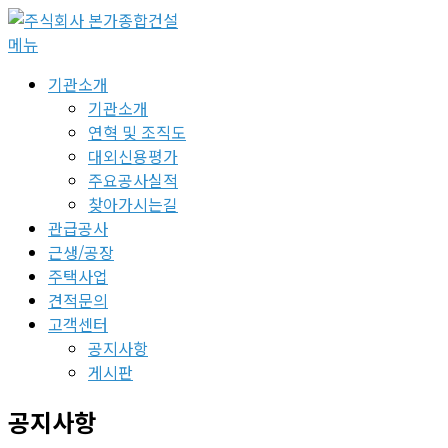
콘
텐
메뉴
츠
기관소개
로
기관소개
바
연혁 및 조직도
로
대외신용평가
가
주요공사실적
기
찾아가시는길
관급공사
근생/공장
주택사업
견적문의
고객센터
공지사항
게시판
공지사항