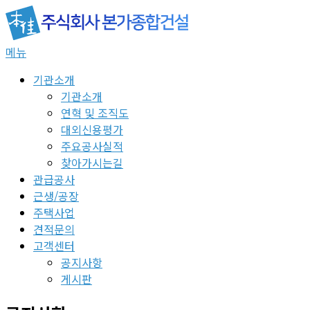
콘
텐
츠
메뉴
로
바
기관소개
로
기관소개
가
연혁 및 조직도
기
대외신용평가
주요공사실적
찾아가시는길
관급공사
근생/공장
주택사업
견적문의
고객센터
공지사항
게시판