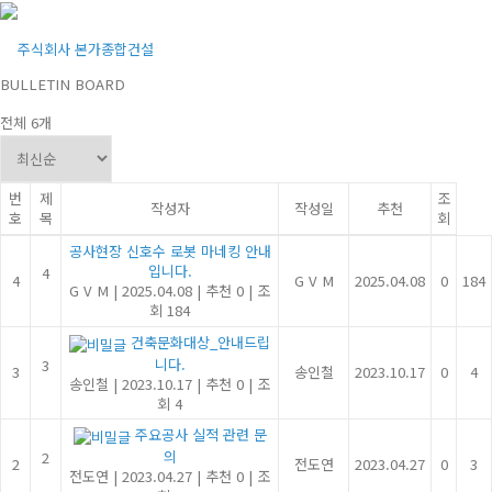
게시판
콘
텐
메뉴
츠
로
BULLETIN BOARD
바
전체 6개
로
가
기
번
제
조
작성자
작성일
추천
호
목
회
공사현장 신호수 로봇 마네킹 안내
입니다.
4
4
G V M
2025.04.08
0
184
G V M
|
2025.04.08
|
추천 0
|
조
회 184
건축문화대상_안내드립
니다.
3
3
송인철
2023.10.17
0
4
송인철
|
2023.10.17
|
추천 0
|
조
회 4
주요공사 실적 관련 문
의
2
2
전도연
2023.04.27
0
3
전도연
|
2023.04.27
|
추천 0
|
조