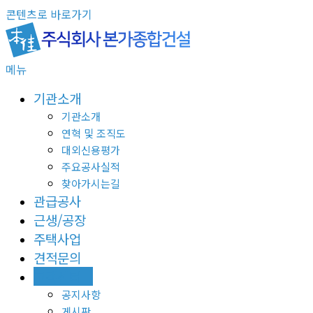
콘텐츠로 바로가기
메뉴
기관소개
기관소개
연혁 및 조직도
대외신용평가
주요공사실적
찾아가시는길
관급공사
근생/공장
주택사업
견적문의
고객센터
공지사항
게시판